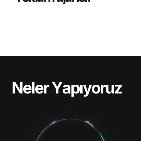
N
e
l
e
r
Y
a
p
ı
y
o
r
u
z